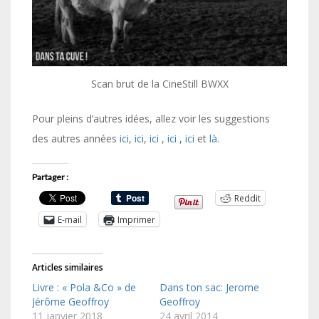
Scan brut de la CineStill BWXX
Pour pleins d’autres idées, allez voir les suggestions
des autres années
ici
,
ici
,
ici
,
ici
,
ici
et
là
.
Partager :
Reddit
E-mail
Imprimer
Articles similaires
Livre : « Pola &Co » de
Dans ton sac: Jerome
Jérôme Geoffroy
Geoffroy
11 janvier 2018
24 avril 2014