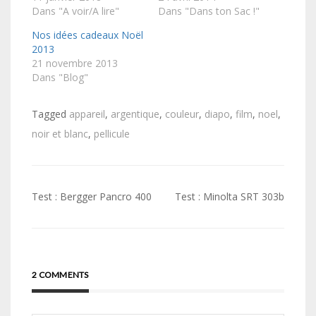
Dans "A voir/A lire"
Dans "Dans ton Sac !"
Nos idées cadeaux Noël
2013
21 novembre 2013
Dans "Blog"
Tagged
appareil
,
argentique
,
couleur
,
diapo
,
film
,
noel
,
noir et blanc
,
pellicule
Navigation
Test : Bergger Pancro 400
Test : Minolta SRT 303b
de
l’article
2 COMMENTS