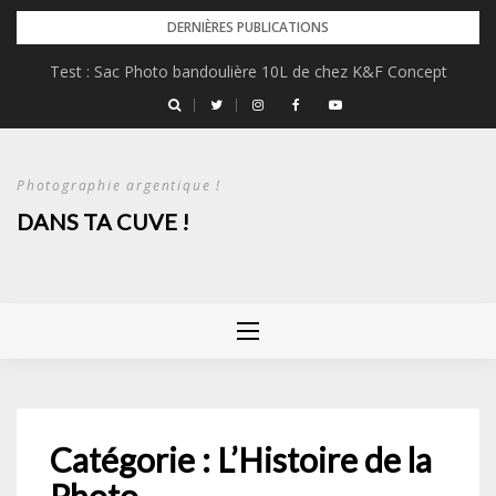
Skip
DERNIÈRES PUBLICATIONS
to
Test : Sac Photo bandoulière 10L de chez K&F Concept
content
Photographie argentique !
DANS TA CUVE !
Catégorie :
L’Histoire de la