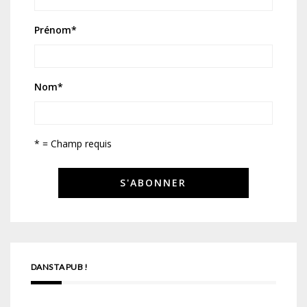
Prénom
*
Nom
*
* = Champ requis
DANS TA PUB !