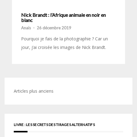
Nick Brandt : l’Afrique animale en noir en
blanc
Anaïs
-
26 décembre 2019
Pourquoi je fais de la photographie ? Car un
jour, j’ai croisée les images de Nick Brandt.
Navigation
Articles plus anciens
des
articles
LIVRE : LES SECRETS DES TIRAGES ALTERNATIFS