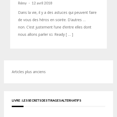
Rémy
-
12 avril 2018
Dans la vie, il y a des astuces qui peuvent faire
de vous des héros en soirée. D’autres …
non. C’est justement l’une d’entre elles dont
nous allons parler ici. Ready [ … ]
Navigation
Articles plus anciens
des
articles
LIVRE : LES SECRETS DES TIRAGES ALTERNATIFS