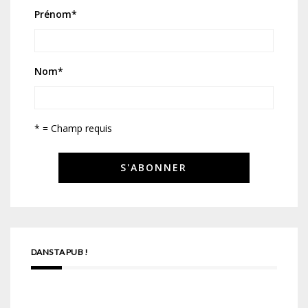
Prénom
*
Nom
*
* = Champ requis
DANS TA PUB !