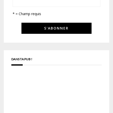
* = Champ requis
DANS TA PUB !