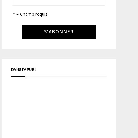
* = Champ requis
DANS TA PUB !