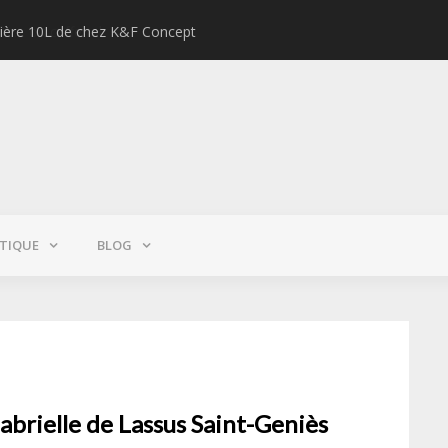
lière 10L de chez K&F Concept
Test : Pe
TIQUE
BLOG
 Gabrielle de Lassus Saint-Geniès