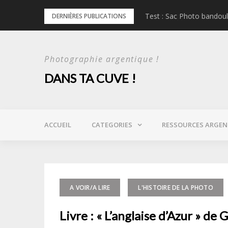
Skip
l
Test : Sac Photo bandou
DERNIÈRES PUBLICATIONS
to
content
Photographie argentique !
DANS TA CUVE !
ACCUEIL
CATEGORIES
RESSOURCES ARGEN
A VOIR/A LIRE
L'HISTOIRE DE LA PHOTO
Livre : « L’anglaise d’Azur » de