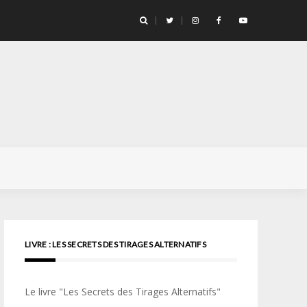
llicule Santa Color 100
LIVRE : LES SECRETS DES TIRAGES ALTERNATIFS
Le livre "Les Secrets des Tirages Alternatifs"