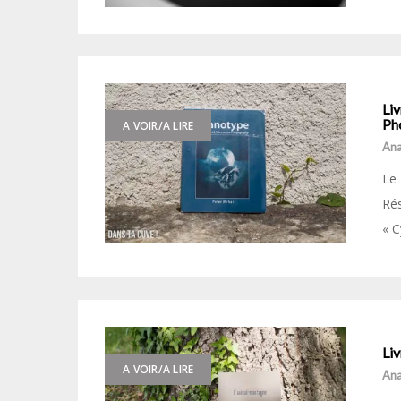
Liv
Ph
A VOIR/A LIRE
Ana
Le 
Rés
« C
Liv
A VOIR/A LIRE
Ana