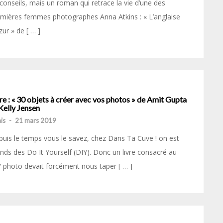
conseils, mais un roman qui retrace la vie d’une des
mières femmes photographes Anna Atkins : « L’anglaise
zur » de [ … ]
re : « 30 objets à créer avec vos photos » de Amit Gupta
Kelly Jensen
ïs
-
21 mars 2019
uis le temps vous le savez, chez Dans Ta Cuve ! on est
ands des Do It Yourself (DIY). Donc un livre consacré au
 photo devait forcément nous taper [ … ]