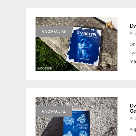
Li
A VOIR/A LIRE
Ana
On 
cya
mai
Liv
Ge
A VOIR/A LIRE
Ana
Auj