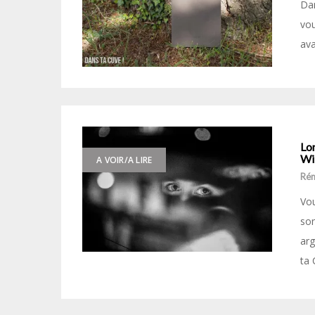
Dan
vou
ava
Lon
Wil
A VOIR/A LIRE
Ré
Vou
son
arg
ta 