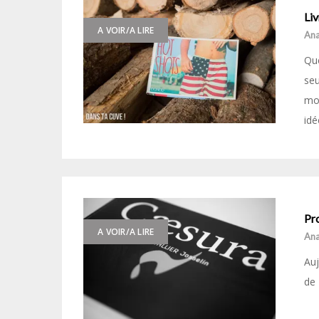
Li
A VOIR/A LIRE
Ana
Que
se
mo
idé
Pro
A VOIR/A LIRE
Ana
Auj
de 