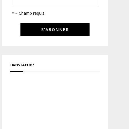
* = Champ requis
DANS TA PUB !