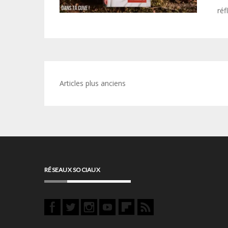
réf
Navigation
Articles plus anciens
des
articles
RÉSEAUX SOCIAUX