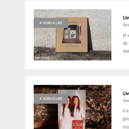
Liv
A VOIR/A LIRE
Ana
Je 
de 
Viv
Liv
A VOIR/A LIRE
Ana
Il 
pho
mot