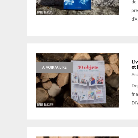
de 
pre
d’A
Liv
et 
A VOIR/A LIRE
Ana
Dep
fri
DIY