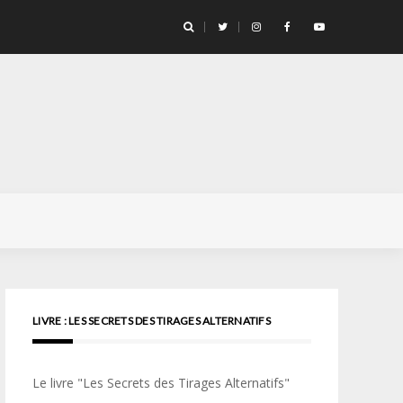
llicule Santa Color 100
LIVRE : LES SECRETS DES TIRAGES ALTERNATIFS
Le livre "Les Secrets des Tirages Alternatifs"