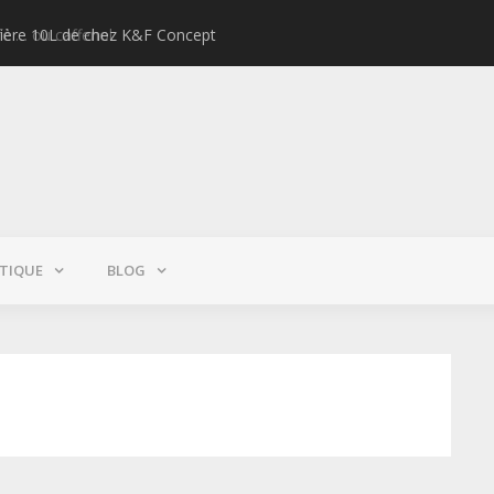
lière 10L de chez K&F Concept
Test : Pe
TIQUE
BLOG