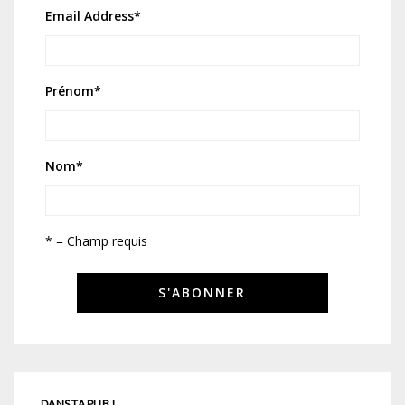
Email Address
*
Prénom
*
Nom
*
* = Champ requis
DANS TA PUB !