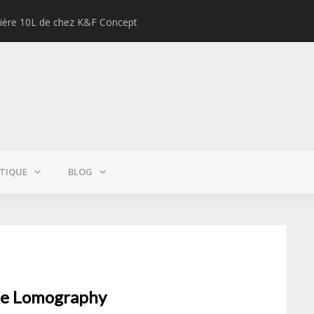
lière 10L de chez K&F Concept
Test : Pe
TIQUE
BLOG
 de Lomography