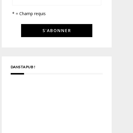
* = Champ requis
DANS TA PUB !