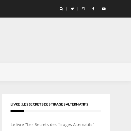
llicule Santa Color 100
LIVRE : LES SECRETS DES TIRAGES ALTERNATIFS
Le livre "Les Secrets des Tirages Alternatifs"