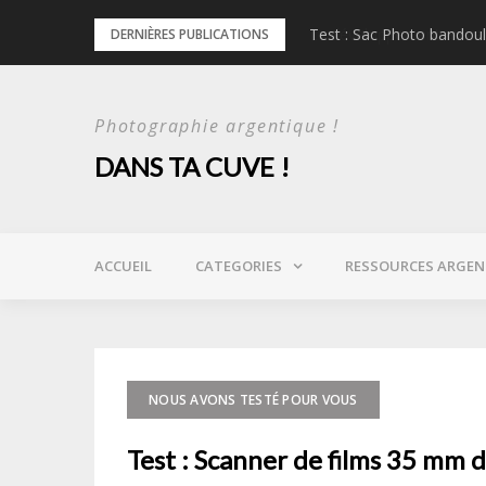
Skip
l
Test : Sac Photo bandou
DERNIÈRES PUBLICATIONS
to
content
Photographie argentique !
DANS TA CUVE !
ACCUEIL
CATEGORIES
RESSOURCES ARGEN
NOUS AVONS TESTÉ POUR VOUS
Test : Scanner de films 35 mm