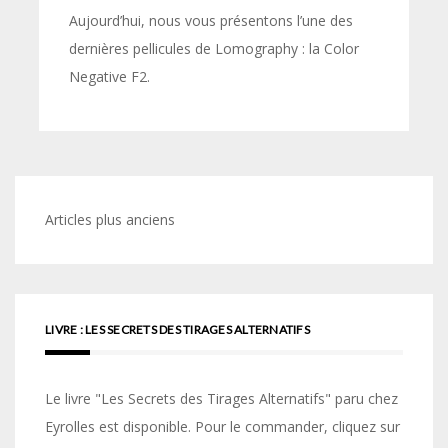
Aujourd’hui, nous vous présentons l’une des
dernières pellicules de Lomography : la Color
Negative F2.
Navigation
Articles plus anciens
des
articles
LIVRE : LES SECRETS DES TIRAGES ALTERNATIFS
Le livre "Les Secrets des Tirages Alternatifs" paru chez
Eyrolles est disponible. Pour le commander, cliquez sur