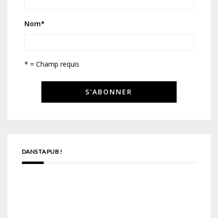
Nom
*
* = Champ requis
DANS TA PUB !