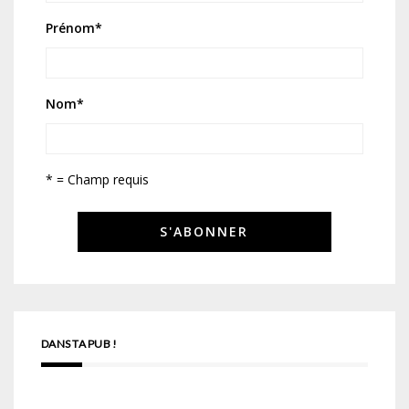
Prénom
*
Nom
*
* = Champ requis
DANS TA PUB !