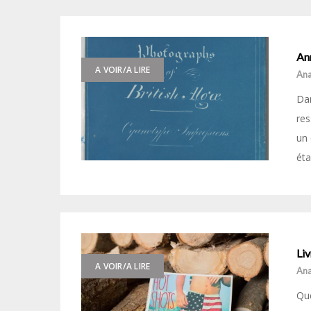
An
A VOIR/A LIRE
Ana
Dan
res
un 
éta
Li
A VOIR/A LIRE
Ana
Que