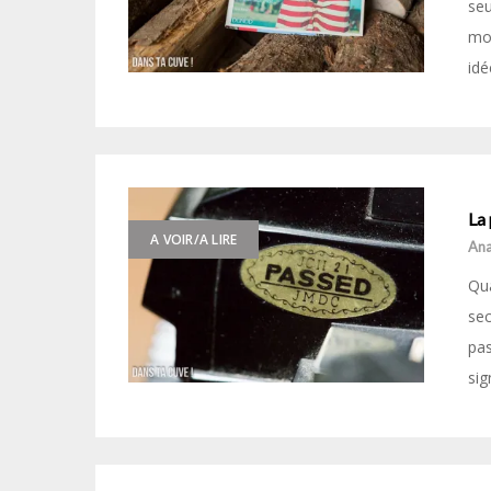
se
mo
idé
La 
A VOIR/A LIRE
Ana
Qua
sec
pas
sig