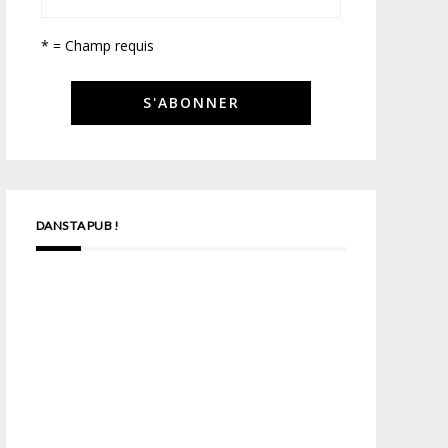
* = Champ requis
DANS TA PUB !