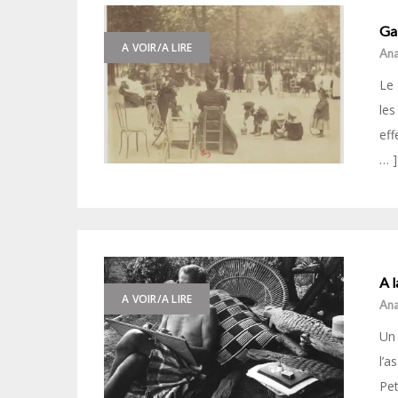
Gal
A VOIR/A LIRE
Ana
Le 
les
eff
… ]
A 
A VOIR/A LIRE
Ana
Un 
l’a
Pet