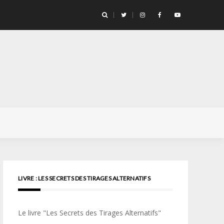
llicule Santa Color 100
LIVRE : LES SECRETS DES TIRAGES ALTERNATIFS
Le livre "Les Secrets des Tirages Alternatifs"