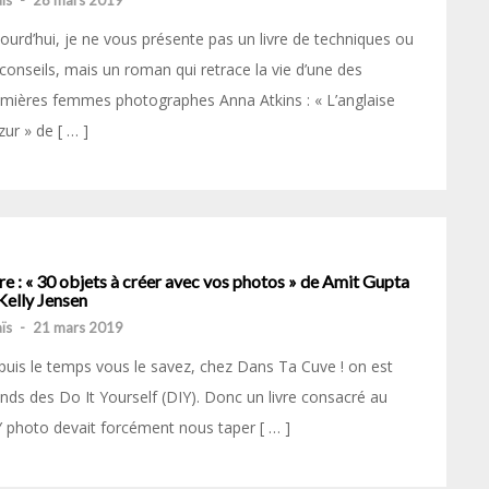
ïs
-
28 mars 2019
ourd’hui, je ne vous présente pas un livre de techniques ou
conseils, mais un roman qui retrace la vie d’une des
mières femmes photographes Anna Atkins : « L’anglaise
zur » de [ … ]
re : « 30 objets à créer avec vos photos » de Amit Gupta
Kelly Jensen
ïs
-
21 mars 2019
uis le temps vous le savez, chez Dans Ta Cuve ! on est
ands des Do It Yourself (DIY). Donc un livre consacré au
 photo devait forcément nous taper [ … ]