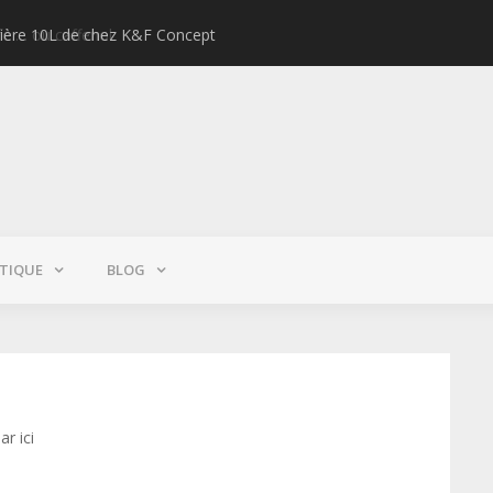
lière 10L de chez K&F Concept
Test : Pe
TIQUE
BLOG
r ici