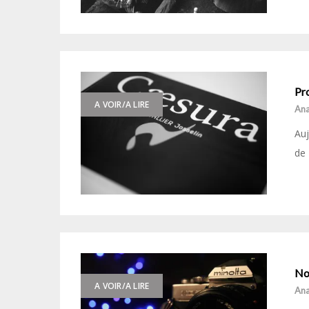
Pro
A VOIR/A LIRE
Ana
Auj
de 
No
A VOIR/A LIRE
Ana