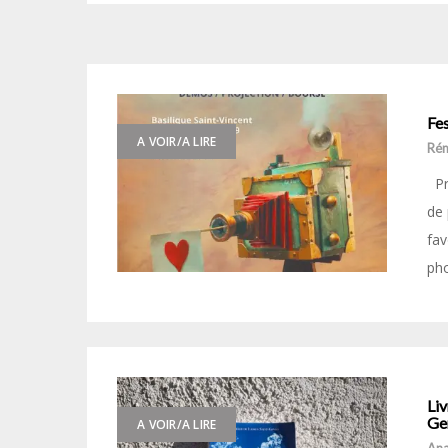
Fe
A VOIR/A LIRE
Ré
Pré
de 
fav
pho
Liv
Ge
A VOIR/A LIRE