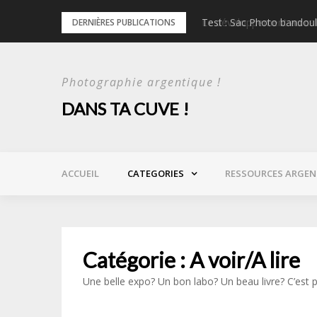
Skip
l
Test : Sac Photo bandou
DERNIÈRES PUBLICATIONS
to
content
Photographie argentique !
DANS TA CUVE !
ACCUEIL
CATEGORIES
RESSOURCES ARGEN
Catégorie :
A voir/A lire
Une belle expo? Un bon labo? Un beau livre? C’est pa