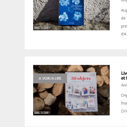
Ana
Auj
de 
pre
d’A
Liv
et 
A VOIR/A LIRE
Ana
Dep
fri
DIY