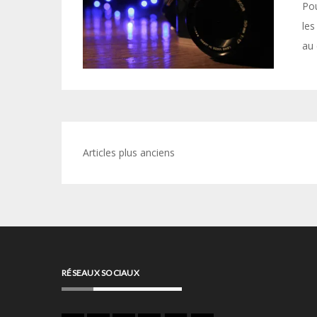
Pou
les
au 
Navigation
Articles plus anciens
des
articles
RÉSEAUX SOCIAUX