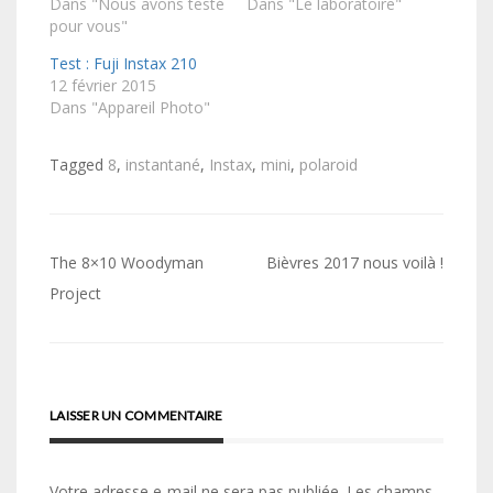
Dans "Nous avons testé
Dans "Le laboratoire"
pour vous"
Test : Fuji Instax 210
12 février 2015
Dans "Appareil Photo"
Tagged
8
,
instantané
,
Instax
,
mini
,
polaroid
Navigation
The 8×10 Woodyman
Bièvres 2017 nous voilà !
de
Project
l’article
LAISSER UN COMMENTAIRE
Votre adresse e-mail ne sera pas publiée.
Les champs