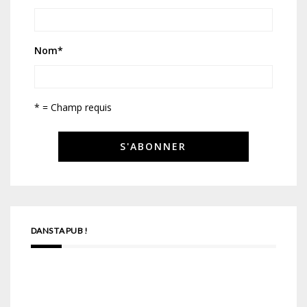
Nom
*
* = Champ requis
DANS TA PUB !