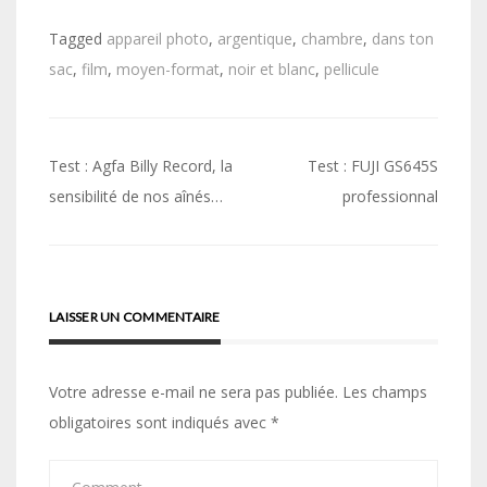
Tagged
appareil photo
,
argentique
,
chambre
,
dans ton
sac
,
film
,
moyen-format
,
noir et blanc
,
pellicule
Navigation
Test : Agfa Billy Record, la
Test : FUJI GS645S
de
sensibilité de nos aînés…
professionnal
l’article
LAISSER UN COMMENTAIRE
Votre adresse e-mail ne sera pas publiée.
Les champs
obligatoires sont indiqués avec
*