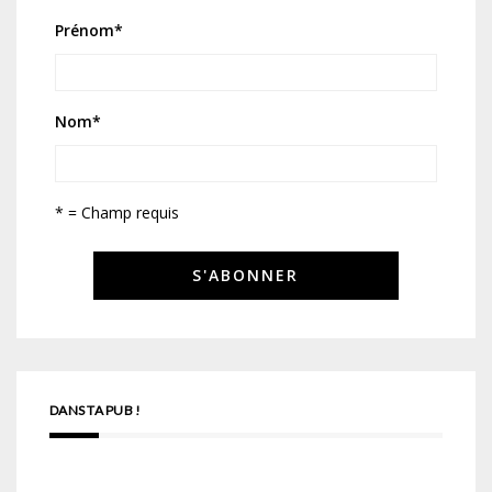
Prénom
*
Nom
*
* = Champ requis
DANS TA PUB !