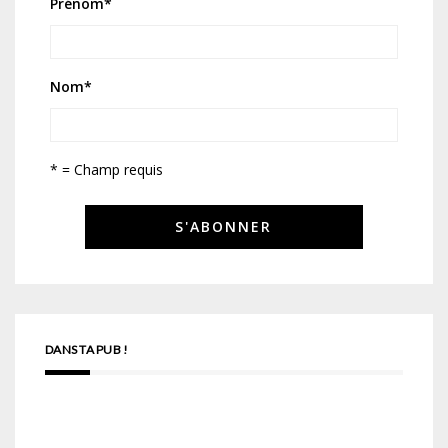
Prénom
*
Nom
*
* = Champ requis
DANS TA PUB !