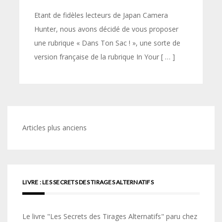
Etant de fidèles lecteurs de Japan Camera
Hunter, nous avons décidé de vous proposer
une rubrique « Dans Ton Sac ! », une sorte de
version française de la rubrique In Your [ … ]
Navigation
Articles plus anciens
des
articles
LIVRE : LES SECRETS DES TIRAGES ALTERNATIFS
Le livre "Les Secrets des Tirages Alternatifs" paru chez