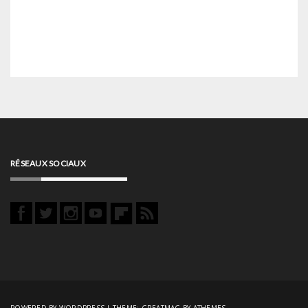
RÉSEAUX SOCIAUX
POWERED BY WORDPRESS
|
THEME:
GREATMAG
BY ATHEMES.