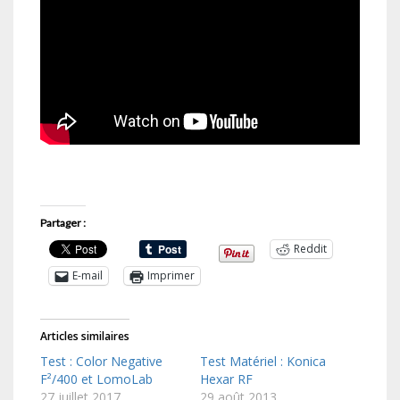
Partager :
Reddit
E-mail
Imprimer
Articles similaires
Test : Color Negative
Test Matériel : Konica
F²/400 et LomoLab
Hexar RF
27 juillet 2017
29 août 2013