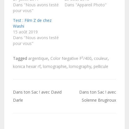
Dans "Nous avons testé
Dans "Appareil Photo"
pour vous"
Test : Film Z de chez
Washi
15 août 2019
Dans "Nous avons testé
pour vous"
Tagged
argentique
,
Color Negative F²/400
,
couleur
,
konica hexar rf
,
lomographie
,
lomography
,
pellicule
Navigation
Dans ton Sac ! avec David
Dans ton Sac ! avec
de
Darle
Solenne Brugiroux
l’article