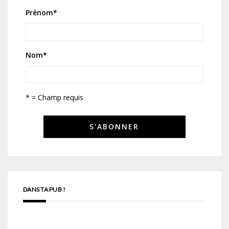
Prénom
*
Nom
*
* = Champ requis
DANS TA PUB !