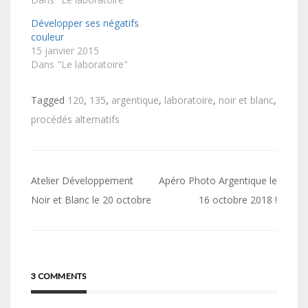
Développer ses négatifs
couleur
15 janvier 2015
Dans "Le laboratoire"
Tagged
120
,
135
,
argentique
,
laboratoire
,
noir et blanc
,
procédés alternatifs
Navigation
Atelier Développement
Apéro Photo Argentique le
de
Noir et Blanc le 20 octobre
16 octobre 2018 !
l’article
3 COMMENTS