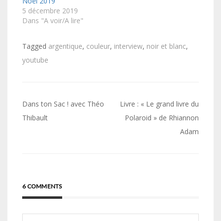
Noël 2019
5 décembre 2019
Dans "A voir/A lire"
Tagged
argentique
,
couleur
,
interview
,
noir et blanc
,
youtube
Navigation
Dans ton Sac ! avec Théo
Livre : « Le grand livre du
de
Thibault
Polaroid » de Rhiannon
Adam
l’article
6 COMMENTS