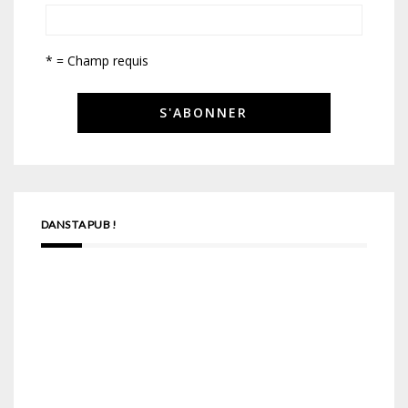
* = Champ requis
DANS TA PUB !