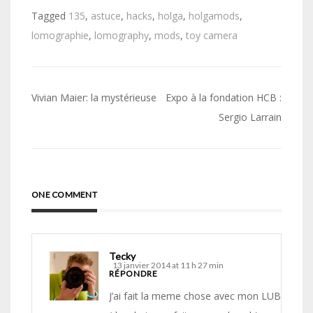
Tagged
135
,
astuce
,
hacks
,
holga
,
holgamods
,
lomographie
,
lomography
,
mods
,
toy camera
Navigation
Vivian Maier: la mystérieuse
Expo à la fondation HCB :
de
Sergio Larrain
l’article
ONE COMMENT
Tecky
13 janvier 2014 at 11 h 27 min
RÉPONDRE
J’ai fait la meme chose avec mon LUBITEL :