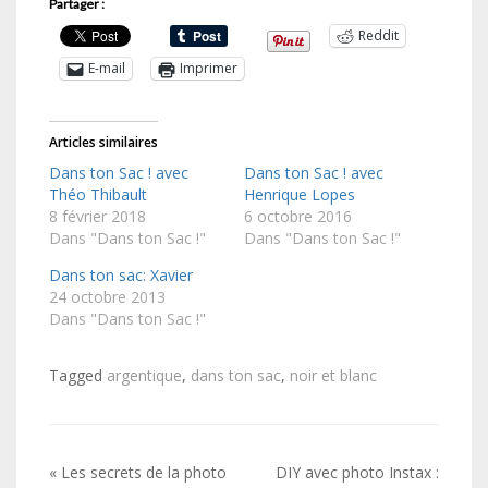
Partager :
Reddit
E-mail
Imprimer
Articles similaires
Dans ton Sac ! avec
Dans ton Sac ! avec
Théo Thibault
Henrique Lopes
8 février 2018
6 octobre 2016
Dans "Dans ton Sac !"
Dans "Dans ton Sac !"
Dans ton sac: Xavier
24 octobre 2013
Dans "Dans ton Sac !"
Tagged
argentique
,
dans ton sac
,
noir et blanc
Navigation
« Les secrets de la photo
DIY avec photo Instax :