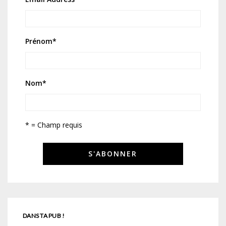
Prénom
*
Nom
*
* = Champ requis
DANS TA PUB !