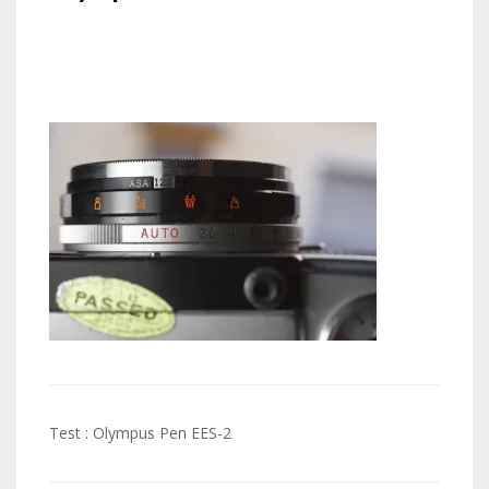
Navigation
Test : Olympus Pen EES-2
de