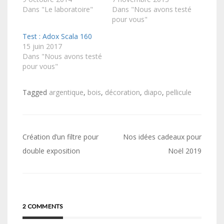
Dans "Le laboratoire"
Dans "Nous avons testé
pour vous"
Test : Adox Scala 160
15 juin 2017
Dans "Nous avons testé
pour vous"
Tagged
argentique
,
bois
,
décoration
,
diapo
,
pellicule
Navigation
Création d’un filtre pour
Nos idées cadeaux pour
de
double exposition
Noël 2019
l’article
2 COMMENTS