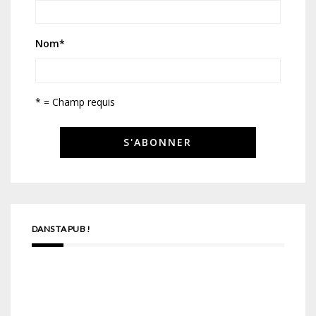
Nom
*
* = Champ requis
DANS TA PUB !