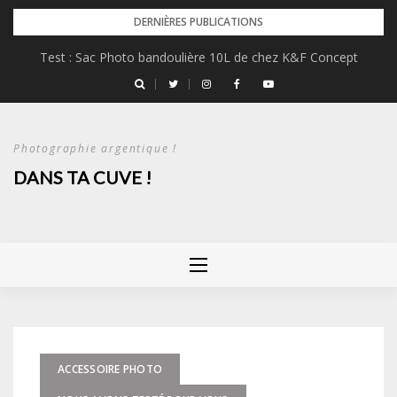
Skip
DERNIÈRES PUBLICATIONS
to
Test : Sac Photo bandoulière 10L de chez K&F Concept
content
Photographie argentique !
DANS TA CUVE !
ACCESSOIRE PHOTO