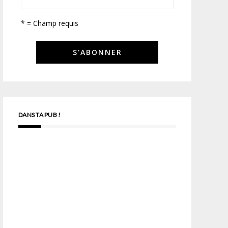
* = Champ requis
DANS TA PUB !