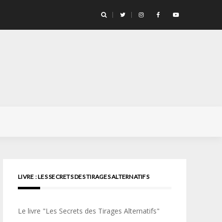
llicule Santa Color 100
LIVRE : LES SECRETS DES TIRAGES ALTERNATIFS
Le livre "Les Secrets des Tirages Alternatifs"