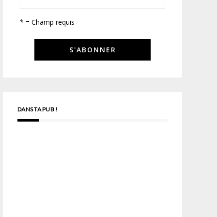
* = Champ requis
DANS TA PUB !