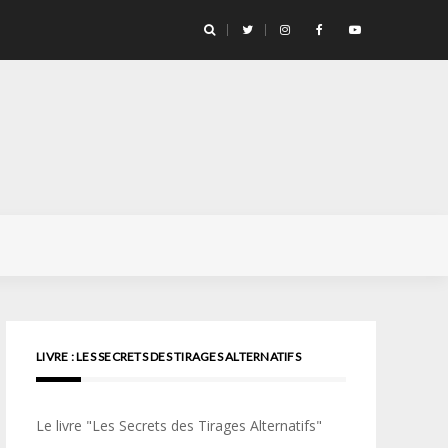
llicule Santa Color 100
LIVRE : LES SECRETS DES TIRAGES ALTERNATIFS
Le livre "Les Secrets des Tirages Alternatifs"