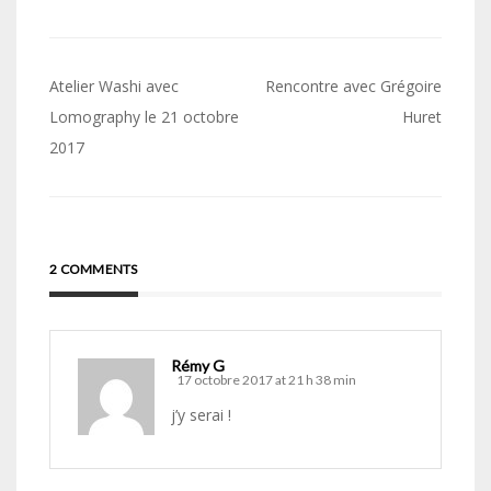
Navigation
Atelier Washi avec
Rencontre avec Grégoire
de
Lomography le 21 octobre
Huret
2017
l’article
2 COMMENTS
Rémy G
17 octobre 2017 at 21 h 38 min
j’y serai !