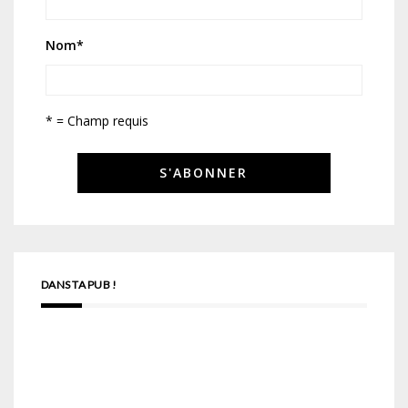
Nom
*
* = Champ requis
DANS TA PUB !