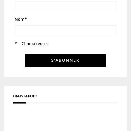
Nom
*
* = Champ requis
DANS TA PUB !