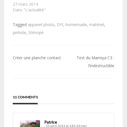
27 mars 2014
Dans "L'actualité"
Tagged
appareil photo
,
DIY
,
homemade
,
matériel
,
pinhole
,
Sténopé
Navigation
Créer une planche contact
Test du Mamiya C3 :
de
l’indestructible
l’article
11 COMMENTS
Patrice
25 avril 2013 at 14 h 36 min