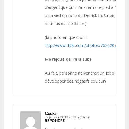
d’argentique qui m’a « remis le pied à l’étrier
à un vieil épisode de Derrick :-). Sinon, bienv
heureux duTrip 35 ! » )
(la photo en question :
http://www.flickr.com/photos/76202079@N0
Me réjouis de lire la suite
Au fait, personne ne vendrait un Jobo CPE2 ? 
développer des négatifs couleur)
Couka
2 janvier 2013 at 23 h 00 min
RÉPONDRE