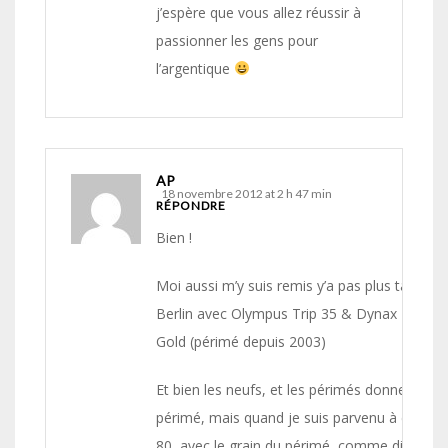
j’espère que vous allez réussir à
passionner les gens pour
l’argentique
AP
18 novembre 2012 at 2 h 47 min
RÉPONDRE
Bien !
Moi aussi m’y suis remis y’a pas plus tard qu
Berlin avec Olympus Trip 35 & Dynax 7000i, 
Gold (périmé depuis 2003)
Et bien les neufs, et les périmés donnent supe
périmé, mais quand je suis parvenu à chopp
80, avec le grain du périmé, comme dirait m