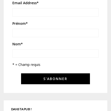
Email Address
*
Prénom
*
Nom
*
* = Champ requis
DANS TA PUB !