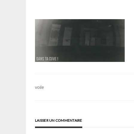
Navigation
voile
de
l’article
LAISSER UN COMMENTAIRE