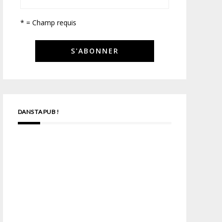
* = Champ requis
DANS TA PUB !