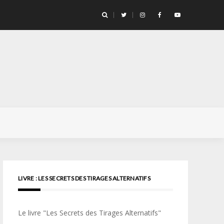
llicule Santa Color 100
LIVRE : LES SECRETS DES TIRAGES ALTERNATIFS
Le livre "Les Secrets des Tirages Alternatifs"