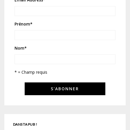
Prénom
*
Nom
*
* = Champ requis
DANS TA PUB !