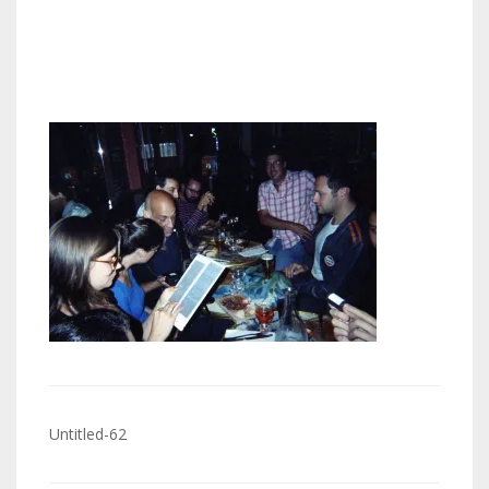
Navigation
Untitled-62
de