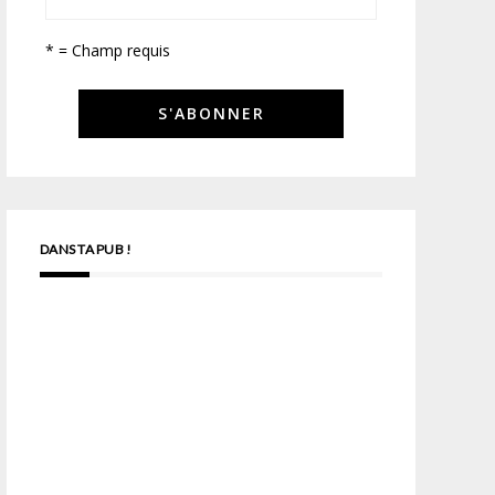
* = Champ requis
DANS TA PUB !