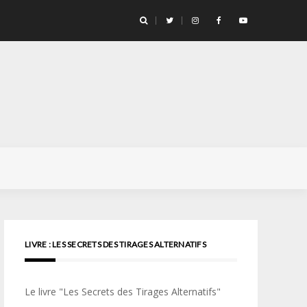
llicule Santa Color 100
LIVRE : LES SECRETS DES TIRAGES ALTERNATIFS
Le livre "Les Secrets des Tirages Alternatifs"