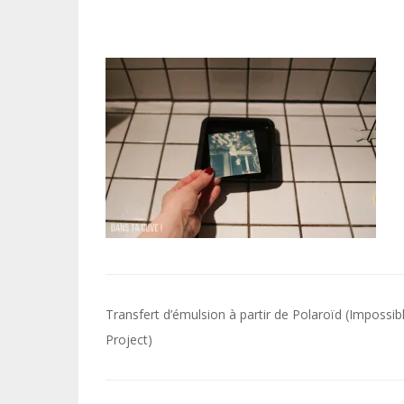
Navigation
Transfert d’émulsion à partir de Polaroïd (Impossib
de
Project)
l’article