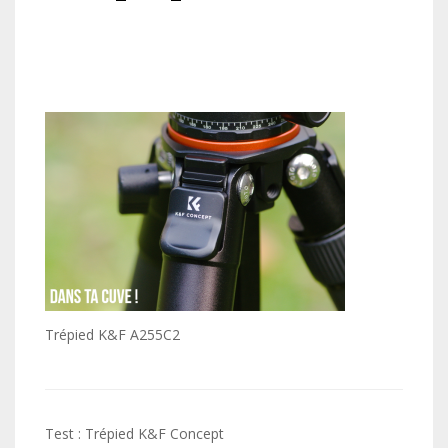
Trépied K&F A255C2
Navigation
Test : Trépied K&F Concept