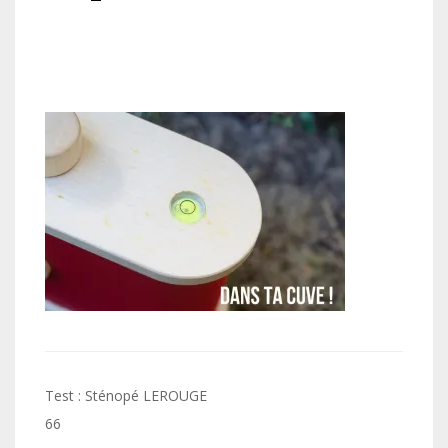
Navigation
Test : Sténopé LEROUGE
de
66