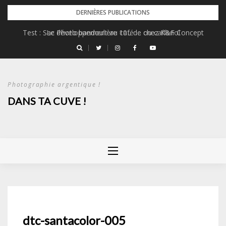
Skip
DERNIÈRES PUBLICATIONS
to
Test : Sac Photo bandoulière 10L de chez K&F Concept
Le développement au café … ou caffenol
content
Photographie argentique !
DANS TA CUVE !
dtc-santacolor-005