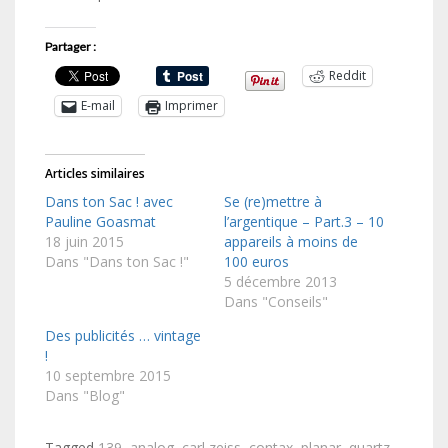
Partager :
Reddit
E-mail
Imprimer
Articles similaires
Dans ton Sac ! avec
Se (re)mettre à
Pauline Goasmat
l’argentique – Part.3 – 10
18 juin 2015
appareils à moins de
Dans "Dans ton Sac !"
100 euros
5 décembre 2013
Dans "Conseils"
Des publicités … vintage
!
10 septembre 2015
Dans "Blog"
Tagged
139
,
analog
,
carl zeiss
,
contax
,
planar
,
quartz