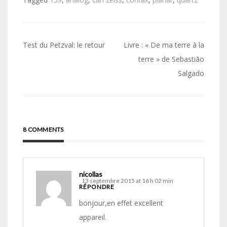
Navigation
Test du Petzval: le retour
Livre : « De ma terre à la
de
terre » de Sebastião
Salgado
l’article
8 COMMENTS
nicollas
13 septembre 2015 at 16 h 02 min
RÉPONDRE
bonjour,en effet excellent
appareil.