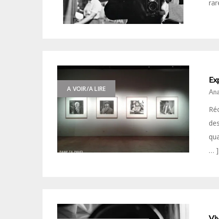
rar
Ex
A VOIR/A LIRE
Ana
Réc
des
qua
… ]
Viv