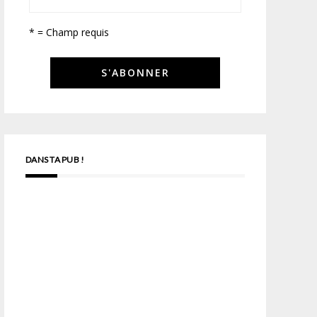
* = Champ requis
DANS TA PUB !