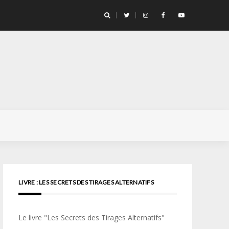
llicule Santa Color 100
LIVRE : LES SECRETS DES TIRAGES ALTERNATIFS
Le livre "Les Secrets des Tirages Alternatifs"