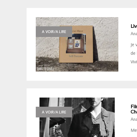
Liv
A VOIR/A LIRE
Ana
Je 
de 
Viv
Fil
Cha
A VOIR/A LIRE
Ana
Mer