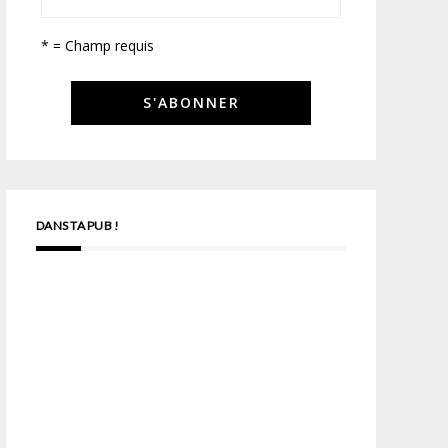
* = Champ requis
DANS TA PUB !