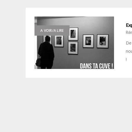
Exp
A VOIR/A LIRE
Ré
De 
no
!