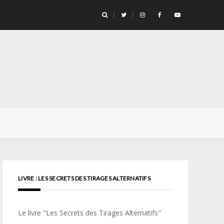
llicule Santa Color 100
LIVRE : LES SECRETS DES TIRAGES ALTERNATIFS
Le livre "Les Secrets des Tirages Alternatifs"