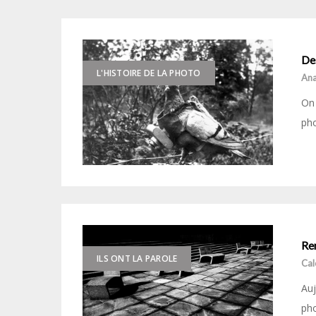
De
L'HISTOIRE DE LA PHOTO
Ana
On 
pho
Re
ILS ONT LA PAROLE
Cal
Auj
ph