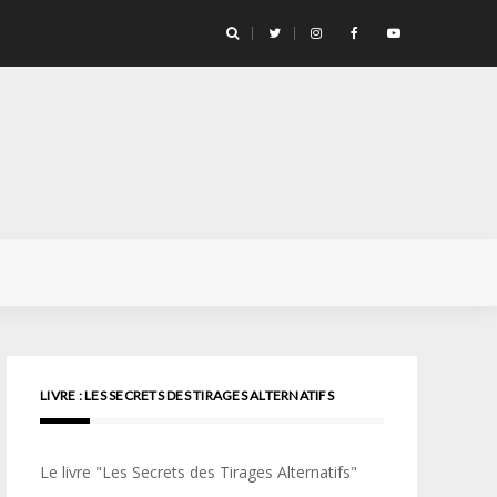
llicule Santa Color 100
LIVRE : LES SECRETS DES TIRAGES ALTERNATIFS
Le livre "Les Secrets des Tirages Alternatifs"