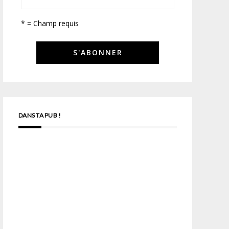
* = Champ requis
DANS TA PUB !