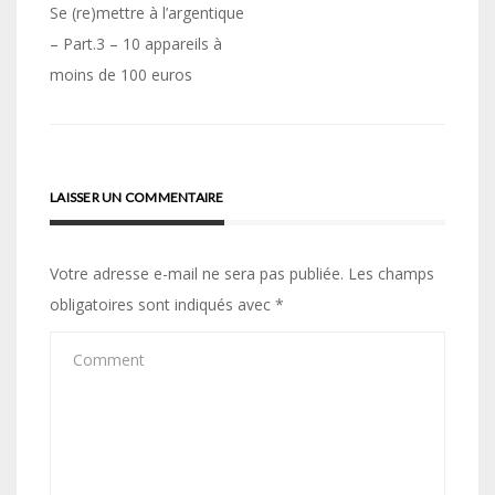
Navigation
Se (re)mettre à l’argentique
de
– Part.3 – 10 appareils à
moins de 100 euros
l’article
LAISSER UN COMMENTAIRE
Votre adresse e-mail ne sera pas publiée.
Les champs
obligatoires sont indiqués avec
*