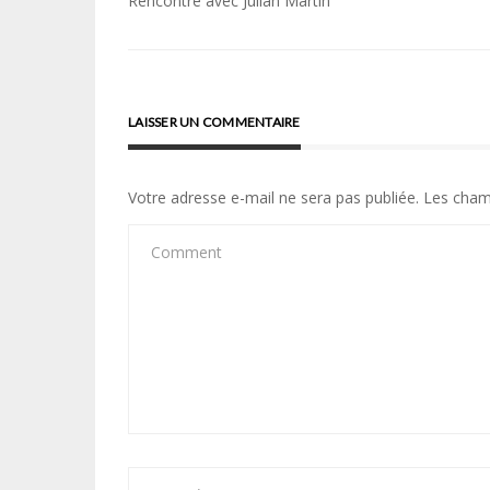
Navigation
Rencontre avec Julian Martin
de
l’article
LAISSER UN COMMENTAIRE
Votre adresse e-mail ne sera pas publiée.
Les cham