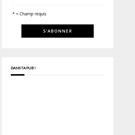
* = Champ requis
DANS TA PUB !