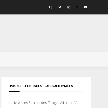
llicule Santa Color 100
LIVRE : LES SECRETS DES TIRAGES ALTERNATIFS
Le livre "Les Secrets des Tirages Alternatifs"