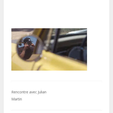
Navigation
Rencontre avec Julian
de
Martin
l’article