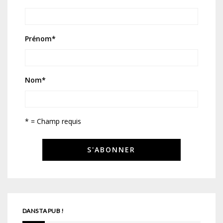
Prénom
*
Nom
*
* = Champ requis
DANS TA PUB !