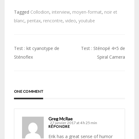
Tagged
Collodion
,
interview
,
moyen-format
,
noir et
blanc
,
pentax
,
rencontre
,
video
,
youtube
Navigation
Test : kit cyanotype de
Test : Sténopé 4×5 de
de
Sténoflex
Spiral Camera
l’article
ONE COMMENT
Greg McRae
27 janvier 2017 at 4 h 25 min
RÉPONDRE
Erik has a great sense of humor