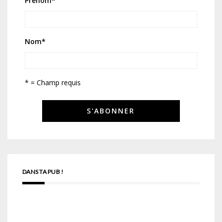
Prénom
*
Nom
*
* = Champ requis
DANS TA PUB !