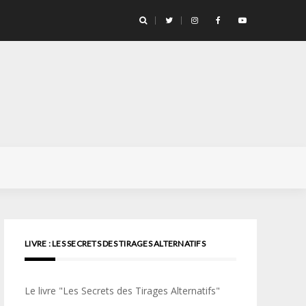
llicule Santa Color 100
LIVRE : LES SECRETS DES TIRAGES ALTERNATIFS
Le livre "Les Secrets des Tirages Alternatifs"