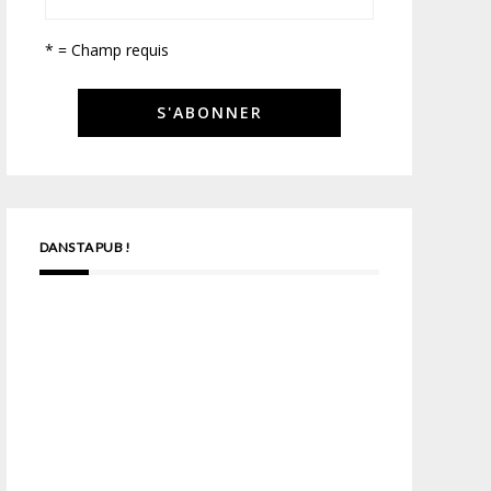
* = Champ requis
DANS TA PUB !