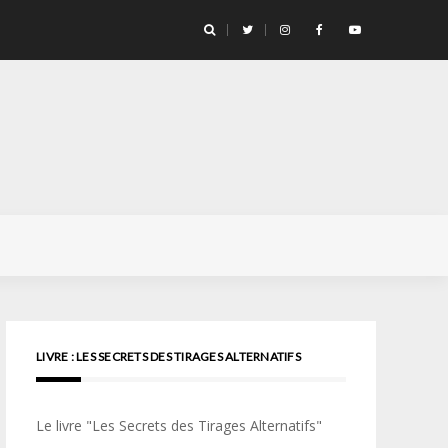
llicule Santa Color 100
LIVRE : LES SECRETS DES TIRAGES ALTERNATIFS
Le livre "Les Secrets des Tirages Alternatifs"