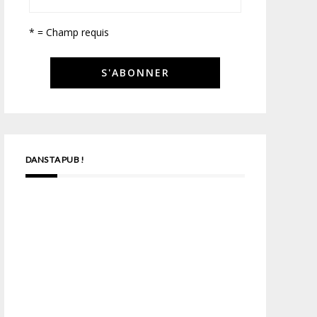
* = Champ requis
DANS TA PUB !