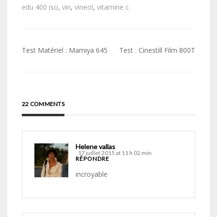
edu 400 iso
,
vin
,
vineol
,
vitamine c
Navigation
Test Matériel : Mamiya 645
Test : Cinestill Film 800T
de
l’article
22 COMMENTS
Helene vallas
17 juillet 2015 at 11 h 02 min
RÉPONDRE
incroyable