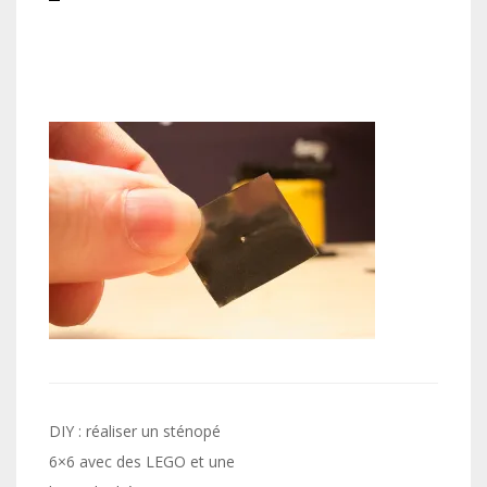
Navigation
DIY : réaliser un sténopé
de
6×6 avec des LEGO et une