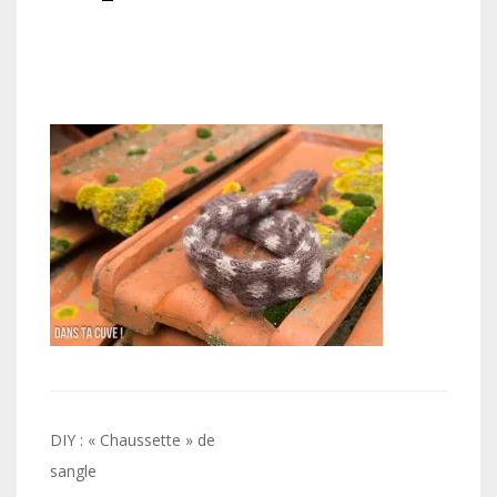
Navigation
DIY : « Chaussette » de
de
sangle