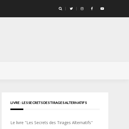
llicule Santa Color 100
LIVRE : LES SECRETS DES TIRAGES ALTERNATIFS
Le livre "Les Secrets des Tirages Alternatifs"