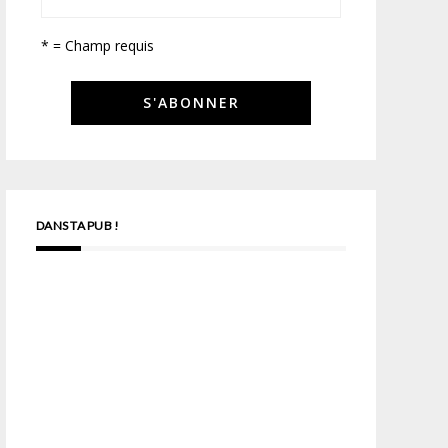
* = Champ requis
DANS TA PUB !