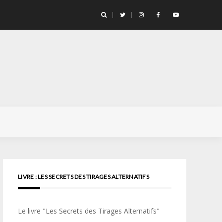
llicule Santa Color 100
LIVRE : LES SECRETS DES TIRAGES ALTERNATIFS
Le livre "Les Secrets des Tirages Alternatifs"