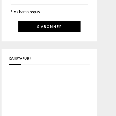
* = Champ requis
DANS TA PUB !