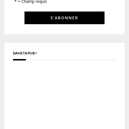
* = Champ requis
DANS TA PUB !