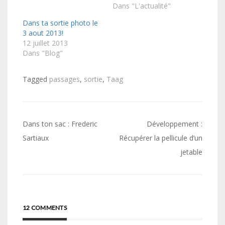
Dans "L'actualité"
Dans ta sortie photo le
3 aout 2013!
12 juillet 2013
Dans "Blog"
Tagged
passages
,
sortie
,
Taag
Navigation
Dans ton sac : Frederic
Développement :
de
Sartiaux
Récupérer la pellicule d’un
jetable
l’article
12 COMMENTS