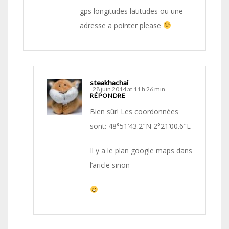
gps longitudes latitudes ou une
adresse a pointer please
steakhachai
28 juin 2014 at 11 h 26 min
RÉPONDRE
Bien sûr! Les coordonnées
sont: 48°51’43.2″N 2°21’00.6″E
Il y a le plan google maps dans
l’aricle sinon